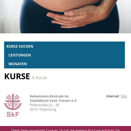
KURSE SUCHEN
LEISTUNGEN
MONATEN
KURSE
0 Kurse
Hebammen-Zentrale im
Internet:
Tolk
Sozialdienst kath. Frauen e.V.
Peterstraße 22 – 26
26121 Oldenburg
Diese Seite verwendet Cookies. Durch die weitere Nutzung erklären Sie