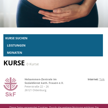
KURSE SUCHEN
LEISTUNGEN
MONATEN
KURSE
0 Kurse
Hebammen-Zentrale im
Internet:
Tolk
Sozialdienst kath. Frauen e.V.
Peterstraße 22 – 26
26121 Oldenburg
Diese Seite verwendet Cookies. Durch die weitere Nutzung erklären Sie