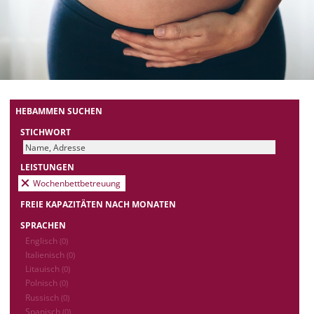
HEBAMMEN SUCHEN
STICHWORT
LEISTUNGEN
Wochenbettbetreuung
FREIE KAPAZITÄTEN NACH MONATEN
SPRACHEN
Englisch
(0)
Italienisch
(0)
Litauisch
(0)
Polnisch
(0)
Russisch
(0)
Spanisch
(0)