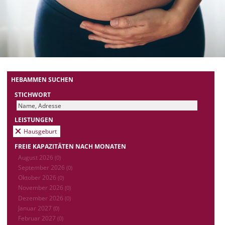
HEBAMMEN SUCHEN
STICHWORT
LEISTUNGEN
Hausgeburt
FREIE KAPAZITÄTEN NACH MONATEN
August 2026
(0)
September 2026
(0)
Oktober 2026
(0)
November 2026
(0)
Dezember 2026
(0)
Januar 2027
(0)
Februar 2027
(0)