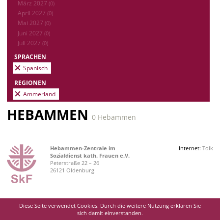
März 2027
(0)
April 2027
(0)
Mai 2027
(0)
Juni 2027
(0)
Juli 2027
(0)
SPRACHEN
Spanisch
REGIONEN
Ammerland
HEBAMMEN
0 Hebammen
Hebammen-Zentrale im
Internet:
Tolk
Sozialdienst kath. Frauen e.V.
Peterstraße 22 – 26
26121 Oldenburg
Diese Seite verwendet Cookies. Durch die weitere Nutzung erklären Sie
sich damit einverstanden.