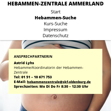
HEBAMMEN-ZENTRALE AMMERLAND
HEBAMMEN-ZENTRALE AMMERLAND
Start
Start
Hebammen-Suche
Hebammen-Suche
Kurs-Suche
Kurs-Suche
Impressum
Impressum
Datenschutz
Datenschutz
ANSPRECHPARTNERIN
Astrid Lyhs
Hebamme/Koordinatorin der Hebammen-
Zentrale
Tel: 01 51 – 10 671 753
E-Mail:
hebammenzentrale@skf-oldenburg.de
Sprechzeiten: Mo Di Do Fr 8:30 – 12:30 Uhr