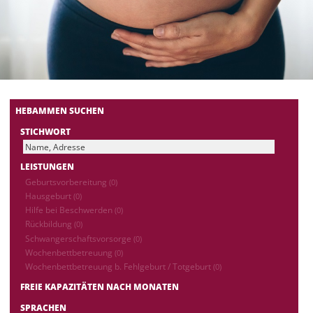
HEBAMMEN SUCHEN
STICHWORT
LEISTUNGEN
Geburtsvorbereitung
(0)
Hausgeburt
(0)
Hilfe bei Beschwerden
(0)
Rückbildung
(0)
Schwangerschaftsvorsorge
(0)
Wochenbettbetreuung
(0)
Wochenbettbetreuung b. Fehlgeburt / Totgeburt
(0)
FREIE KAPAZITÄTEN NACH MONATEN
SPRACHEN