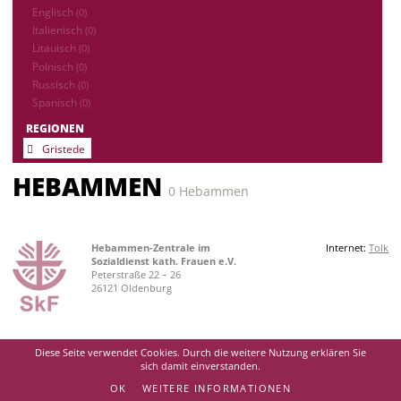
Englisch
(0)
Italienisch
(0)
Litauisch
(0)
Polnisch
(0)
Russisch
(0)
Spanisch
(0)
REGIONEN
Gristede
HEBAMMEN
0 Hebammen
Hebammen-Zentrale im
Internet:
Tolk
Sozialdienst kath. Frauen e.V.
Peterstraße 22 – 26
26121 Oldenburg
Diese Seite verwendet Cookies. Durch die weitere Nutzung erklären Sie
sich damit einverstanden.
OK
WEITERE INFORMATIONEN