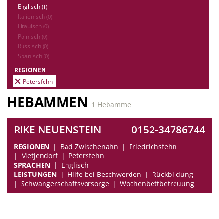
Englisch
(1)
Italienisch
(0)
Litauisch
(0)
Polnisch
(0)
Russisch
(0)
Spanisch
(0)
REGIONEN
Petersfehn
HEBAMMEN
1 Hebamme
RIKE NEUENSTEIN
0152-34786744
REGIONEN
Bad Zwischenahn
Friedrichsfehn
Metjendorf
Petersfehn
SPRACHEN
Englisch
LEISTUNGEN
Hilfe bei Beschwerden
Rückbildung
Schwangerschaftsvorsorge
Wochenbettbetreuung