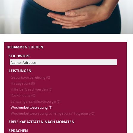
HEBAMMEN SUCHEN
STICHWORT
LEISTUNGEN
Geburtsvorbereitung
(0)
Hausgeburt
(0)
Hilfe bei Beschwerden
(0)
Rückbildung
(0)
Schwangerschaftsvorsorge
(0)
Wochenbettbetreuung
(1)
Wochenbettbetreuung b. Fehlgeburt / Totgeburt
(0)
FREIE KAPAZITÄTEN NACH MONATEN
SPRACHEN