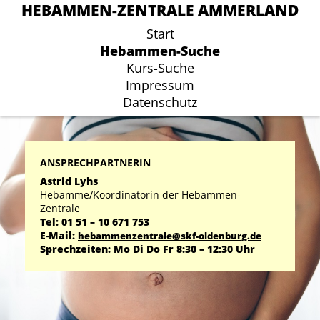
HEBAMMEN-ZENTRALE AMMERLAND
HEBAMMEN-ZENTRALE AMMERLAND
Start
Start
Hebammen-Suche
Hebammen-Suche
Kurs-Suche
Kurs-Suche
Impressum
Impressum
Datenschutz
Datenschutz
ANSPRECHPARTNERIN
Astrid Lyhs
Hebamme/Koordinatorin der Hebammen-
Zentrale
Tel: 01 51 – 10 671 753
E-Mail:
hebammenzentrale@skf-oldenburg.de
Sprechzeiten: Mo Di Do Fr 8:30 – 12:30 Uhr