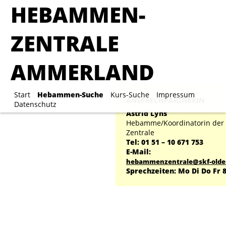
HEBAMMEN-
HEBAMMEN-ZENTRA
ZENTRALE
AMMERLAND
AMMERLAND
Start
Hebammen-Suche
Kurs-Suche
Impre
Start
Hebammen-Suche
Kurs-Suche
Impressum
ANSPRECHPARTNERIN
Datenschutz
Astrid Lyhs
Hebamme/Koordinatorin de
Zentrale
Tel: 01 51 – 10 671 753
E-Mail:
hebammenzentrale@skf-olde
Sprechzeiten: Mo Di Do Fr 8