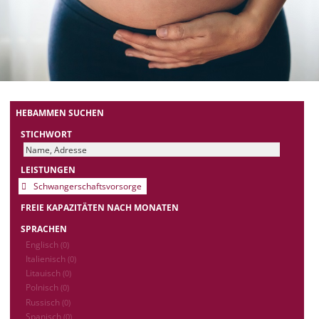
HEBAMMEN SUCHEN
STICHWORT
LEISTUNGEN
Schwangerschaftsvorsorge
FREIE KAPAZITÄTEN NACH MONATEN
SPRACHEN
Englisch
(0)
Italienisch
(0)
Litauisch
(0)
Polnisch
(0)
Russisch
(0)
Spanisch
(0)