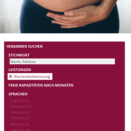
HEBAMMEN SUCHEN
STICHWORT
LEISTUNGEN
Wochenbettbetreuung
FREIE KAPAZITÄTEN NACH MONATEN
SPRACHEN
Englisch
(0)
Italienisch
(0)
Litauisch
(0)
Polnisch
(0)
Russisch
(0)
Spanisch
(0)