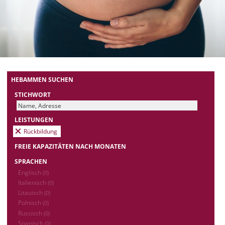
HEBAMMEN SUCHEN
STICHWORT
LEISTUNGEN
Rückbildung
FREIE KAPAZITÄTEN NACH MONATEN
SPRACHEN
Englisch
(0)
Italienisch
(0)
Litauisch
(0)
Polnisch
(0)
Russisch
(0)
Spanisch
(0)