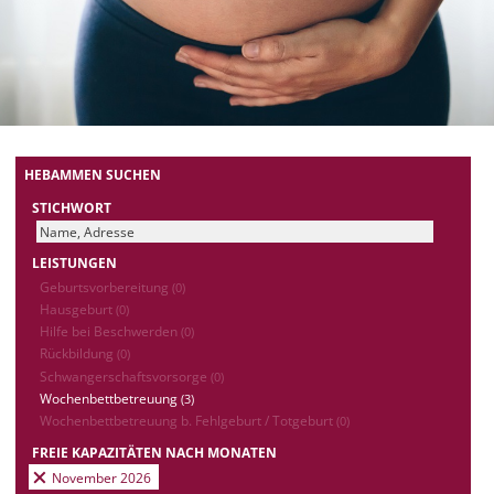
HEBAMMEN SUCHEN
STICHWORT
LEISTUNGEN
Geburtsvorbereitung
(0)
Hausgeburt
(0)
Hilfe bei Beschwerden
(0)
Rückbildung
(0)
Schwangerschaftsvorsorge
(0)
Wochenbettbetreuung
(3)
Wochenbettbetreuung b. Fehlgeburt / Totgeburt
(0)
FREIE KAPAZITÄTEN NACH MONATEN
November 2026