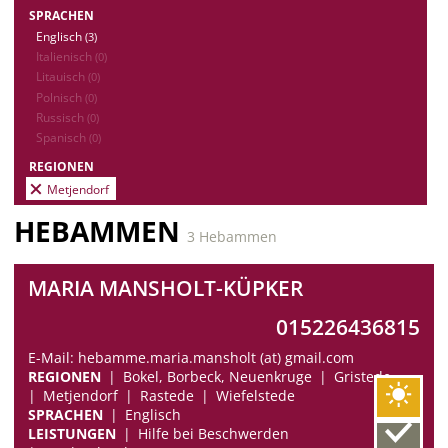
SPRACHEN
Englisch
(3)
Italienisch
(0)
Litauisch
(0)
Polnisch
(0)
Russisch
(0)
Spanisch
(0)
REGIONEN
Metjendorf
HEBAMMEN
3 Hebammen
MARIA MANSHOLT-KÜPKER
015226436815
E-Mail: hebamme.maria.mansholt (at) gmail.com
REGIONEN
Bokel, Borbeck, Neuenkruge
Gristede
Metjendorf
Rastede
Wiefelstede
SPRACHEN
Englisch
LEISTUNGEN
Hilfe bei Beschwerden