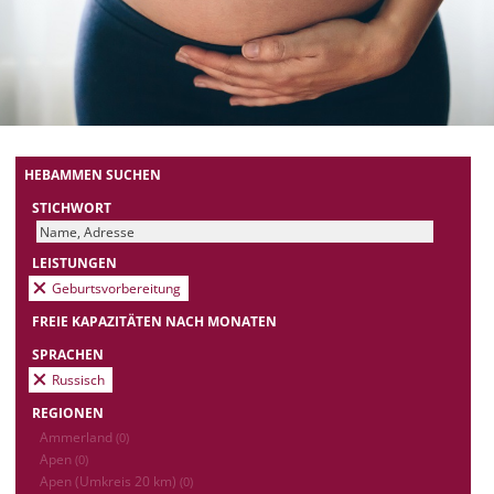
HEBAMMEN SUCHEN
STICHWORT
LEISTUNGEN
Geburtsvorbereitung
FREIE KAPAZITÄTEN NACH MONATEN
SPRACHEN
Russisch
REGIONEN
Ammerland
(0)
Apen
(0)
Apen (Umkreis 20 km)
(0)