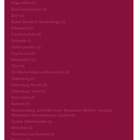
Augustfehn
(0)
Bad Zwischenahn
(0)
Bloh
(0)
Bokel, Borbeck, Neuenkruge
(0)
Edewecht
(0)
Friedrichsfehn
(0)
Gristede
(0)
Hahn-Lemden
(0)
Kayhausen
(0)
Metjendorf
(0)
Ofen
(0)
OL (Bloherfelde und Eversten!)
(0)
Oldenburg
(0)
Oldenburg Nord!!!
(0)
Oldenburg. Varel
(0)
Petersfehn
(0)
Rastede
(0)
Rastederberg, Lehmdermoor, Bekausen, Nethen, Heubült,
Wapeldorf, Herrenhausen, Spohle
(0)
Spohle (Wiefelstede)
(0)
Wahnbek
(0)
Wahnbek Loy Rastede
(0)