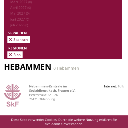
März 2027
(0)
April 2027
(0)
Mai 2027
(0)
Juni 2027
(0)
Juli 2027
(0)
SPRACHEN
Spanisch
REGIONEN
Bloh
HEBAMMEN
0 Hebammen
Hebammen-Zentrale im
Internet:
Tolk
Sozialdienst kath. Frauen e.V.
Peterstraße 22 – 26
26121 Oldenburg
Diese Seite verwendet Cookies. Durch die weitere Nutzung erklären Sie
sich damit einverstanden.