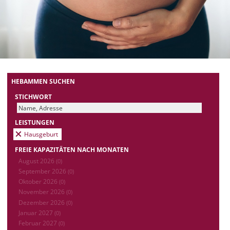
HEBAMMEN SUCHEN
STICHWORT
LEISTUNGEN
Hausgeburt
FREIE KAPAZITÄTEN NACH MONATEN
August 2026
(0)
September 2026
(0)
Oktober 2026
(0)
November 2026
(0)
Dezember 2026
(0)
Januar 2027
(0)
Februar 2027
(0)